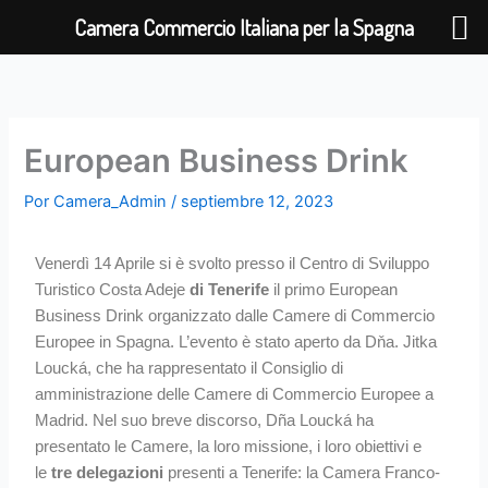
Ir
Camera Commercio Italiana per la Spagna
al
contenido
European Business Drink
Por
Camera_Admin
/
septiembre 12, 2023
Venerdì 14 Aprile si è svolto presso il Centro di Sviluppo
Turistico Costa Adeje
di Tenerife
il primo European
Business Drink organizzato dalle Camere di Commercio
Europee in Spagna. L’evento è stato aperto da Dňa. Jitka
Loucká, che ha rappresentato il Consiglio di
amministrazione delle Camere di Commercio Europee a
Madrid. Nel suo breve discorso, Dña Loucká ha
presentato le Camere, la loro missione, i loro obiettivi e
le
tre delegazioni
presenti a Tenerife: la Camera Franco-