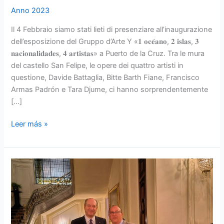
Anno 2023
Il 4 Febbraio siamo stati lieti di presenziare all’inaugurazione
dell’esposizione del Gruppo d’Arte Y «𝟏 𝐨𝐜𝐞́𝐚𝐧𝐨, 𝟐 𝐢𝐬𝐥𝐚𝐬, 𝟑
𝐧𝐚𝐜𝐢𝐨𝐧𝐚𝐥𝐢𝐝𝐚𝐝𝐞𝐬, 𝟒 𝐚𝐫𝐭𝐢𝐬𝐭𝐚𝐬» a Puerto de la Cruz. Tra le mura
del castello San Felipe, le opere dei quattro artisti in
questione, Davide Battaglia, Bitte Barth Fiane, Francisco
Armas Padrón e Tara Djume, ci hanno sorprendentemente
[…]
Leer más »
Ricevimento
con
l’ambasciatore
Riccardo
Guariglia