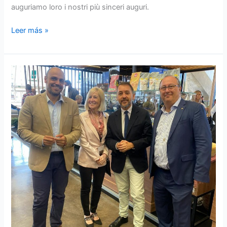
auguriamo loro i nostri più sinceri auguri.
Leer más »
8ª
Edizione
GastroCanarias