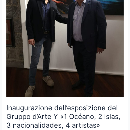
2
islas,
3
nacionalidades,
4
artistas»
Inaugurazione dell’esposizione del
Gruppo d’Arte Y «1 Océano, 2 islas,
3 nacionalidades, 4 artistas»