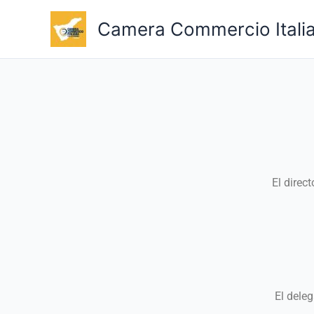
Ir
Camera Commercio Italia
al
contenido
El direc
El dele