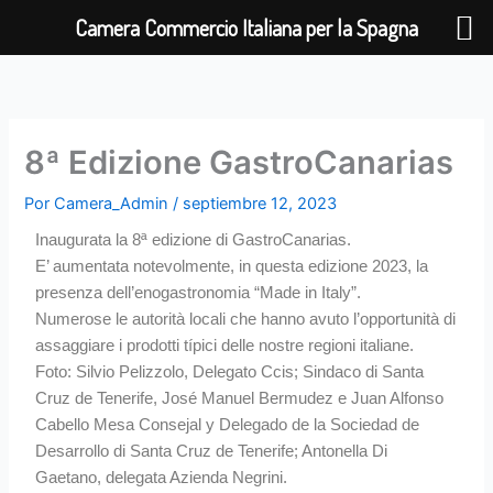
Ir
Camera Commercio Italiana per la Spagna
al
contenido
8ª Edizione GastroCanarias
Por
Camera_Admin
/
septiembre 12, 2023
Inaugurata la 8ª edizione di GastroCanarias.
E’ aumentata notevolmente, in questa edizione 2023, la
presenza dell’enogastronomia “Made in Italy”.
Numerose le autorità locali che hanno avuto l’opportunità di
assaggiare i prodotti típici delle nostre regioni italiane.
Foto: Silvio Pelizzolo, Delegato Ccis; Sindaco di Santa
Cruz de Tenerife, José Manuel Bermudez e Juan Alfonso
Cabello Mesa Consejal y Delegado de la Sociedad de
Desarrollo di Santa Cruz de Tenerife; Antonella Di
Gaetano, delegata Azienda Negrini.