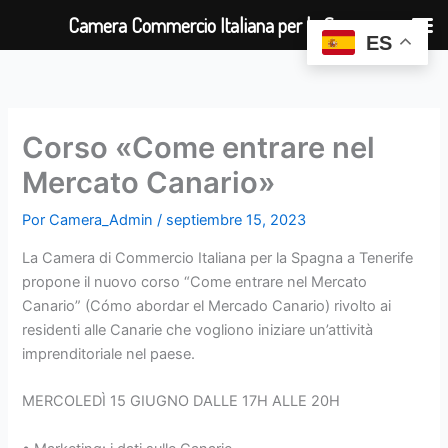
Ir
Camera Commercio Italiana per la Spagna
al
ES
contenido
Corso «Come entrare nel
Mercato Canario»
Por
Camera_Admin
/
septiembre 15, 2023
La Camera di Commercio Italiana per la Spagna a Tenerife
propone il nuovo corso “Come entrare nel Mercato
Canario” (Cómo abordar el Mercado Canario) rivolto ai
residenti alle Canarie che vogliono iniziare un’attività
imprenditoriale nel paese.
MERCOLEDÌ 15 GIUGNO DALLE 17H ALLE 20H