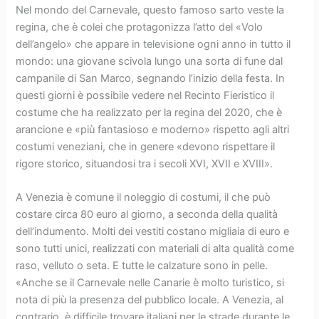
Nel mondo del Carnevale, questo famoso sarto veste la
regina, che è colei che protagonizza l’atto del «Volo
dell’angelo» che appare in televisione ogni anno in tutto il
mondo: una giovane scivola lungo una sorta di fune dal
campanile di San Marco, segnando l’inizio della festa. In
questi giorni è possibile vedere nel Recinto Fieristico il
costume che ha realizzato per la regina del 2020, che è
arancione e «più fantasioso e moderno» rispetto agli altri
costumi veneziani, che in genere «devono rispettare il
rigore storico, situandosi tra i secoli XVI, XVII e XVIII».
A Venezia è comune il noleggio di costumi, il che può
costare circa 80 euro al giorno, a seconda della qualità
dell’indumento. Molti dei vestiti costano migliaia di euro e
sono tutti unici, realizzati con materiali di alta qualità come
raso, velluto o seta. E tutte le calzature sono in pelle.
«Anche se il Carnevale nelle Canarie è molto turistico, si
nota di più la presenza del pubblico locale. A Venezia, al
contrario, è difficile trovare italiani per le strade durante le