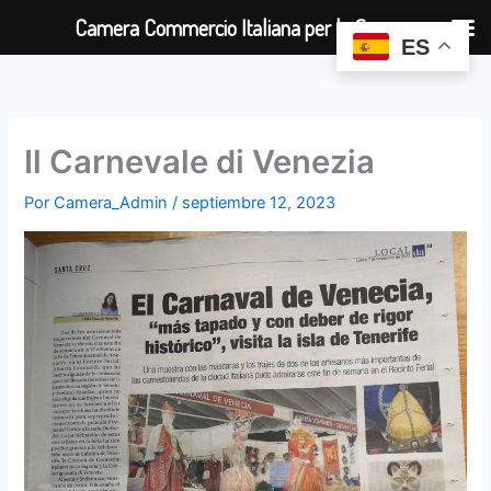
Ir
Camera Commercio Italiana per la Spagna
al
ES
contenido
Il Carnevale di Venezia
Por
Camera_Admin
/
septiembre 12, 2023